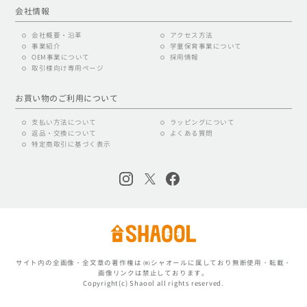
会社情報
会社概要・沿革
アクセス方法
事業紹介
学童保育事業について
OEM事業について
採用情報
取引様向け専用ページ
お買い物のご利用について
支払い方法について
ラッピングについて
返品・交換について
よくある質問
特定商取引に基づく表示
サイト内の全画像・全文章の著作権は ㈱シャオールに属しており無断使用・転載・
画像リンクは禁止しております。
Copyright(c) Shaool all rights reserved.