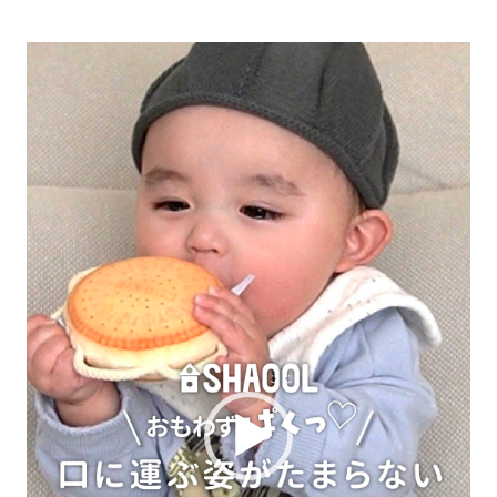
動
画
プ
レ
ー
ヤ
ー