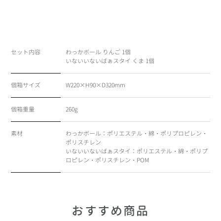
セット内容
わっかボール りんご 1個
いないいないばぁスタイ くま 1個
個箱サイズ
W220×H90×D320mm
個箱重量
260g
素材
わっかボール：ポリエステル・綿・ポリプロピレン・
ポリスチレン
いないいないばぁスタイ：ポリエステル・綿・ポリプ
ロピレン・ポリスチレン・POM
おすすめ商品