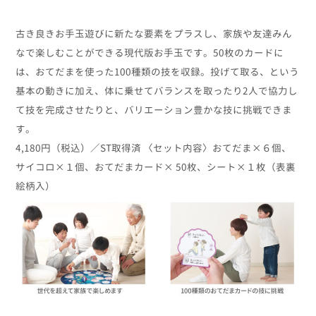
古き良きお手玉遊びに新たな要素をプラスし、家族や友達みん
なで楽しむことができる現代版お手玉です。50枚のカードに
は、おてだまを使った100種類の技を収録。投げて取る、という
基本の動きに加え、体に乗せてバランスを取ったり2人で協力し
て技を完成させたりと、バリエーション豊かな技に挑戦できま
す。
4,180円（税込）／ST取得済 〈セット内容〉おてだま×６個、
サイコロ×１個、おてだまカード× 50枚、シート×１枚（表裏
絵柄入）